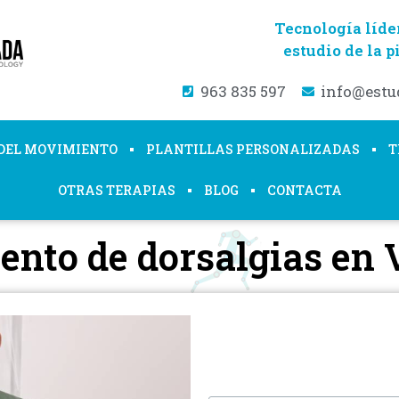
Tecnología líder
estudio de la p
963 835 597
info@estu
 DEL MOVIMIENTO
PLANTILLAS PERSONALIZADAS
T
OTRAS TERAPIAS
BLOG
CONTACTA
ento de dorsalgias en 