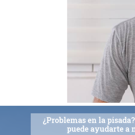
¿Problemas en la pisada?
puede ayudarte a m