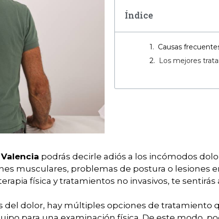
Índice
Causas frecuentes
Los mejores tratam
 Valencia
podrás decirle adiós a los incómodos dolor
ones musculares, problemas de postura o lesiones e
 terapia física y tratamientos no invasivos, te sentirá
del dolor, hay múltiples opciones de tratamiento que
ipo para una examinación física. De este modo, po